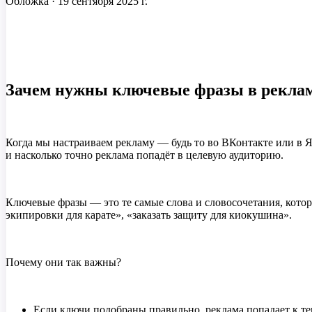
Обложка ·
19 сентября 2025 г.
Зачем нужны ключевые фразы в рекла
Когда мы настраиваем рекламу — будь то во ВКонтакте или в 
и насколько точно реклама попадёт в целевую аудиторию.
Ключевые фразы — это те самые слова и словосочетания, кото
экипировки для карате», «заказать защиту для киокушина».
Почему они так важны?
Если ключи подобраны правильно, реклама попадает к те