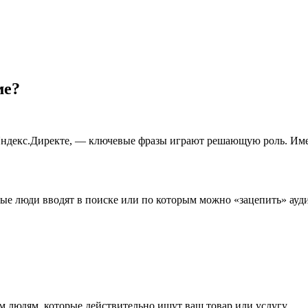
ме?
Яндекс.Директе, — ключевые фразы играют решающую роль. Имен
рые люди вводят в поиске или по которым можно «зацепить» ауд
м людям, которые действительно ищут ваш товар или услугу.