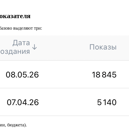
показателя
базово выделяют три:
ии, бюджета).