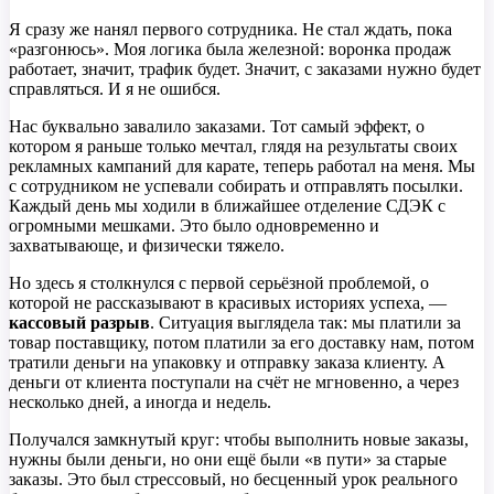
Я сразу же нанял первого сотрудника. Не стал ждать, пока
«разгонюсь». Моя логика была железной: воронка продаж
работает, значит, трафик будет. Значит, с заказами нужно будет
справляться. И я не ошибся.
Нас буквально завалило заказами. Тот самый эффект, о
котором я раньше только мечтал, глядя на результаты своих
рекламных кампаний для карате, теперь работал на меня. Мы
с сотрудником не успевали собирать и отправлять посылки.
Каждый день мы ходили в ближайшее отделение СДЭК с
огромными мешками. Это было одновременно и
захватывающе, и физически тяжело.
Но здесь я столкнулся с первой серьёзной проблемой, о
которой не рассказывают в красивых историях успеха, —
кассовый разрыв
. Ситуация выглядела так: мы платили за
товар поставщику, потом платили за его доставку нам, потом
тратили деньги на упаковку и отправку заказа клиенту. А
деньги от клиента поступали на счёт не мгновенно, а через
несколько дней, а иногда и недель.
Получался замкнутый круг: чтобы выполнить новые заказы,
нужны были деньги, но они ещё были «в пути» за старые
заказы. Это был стрессовый, но бесценный урок реального