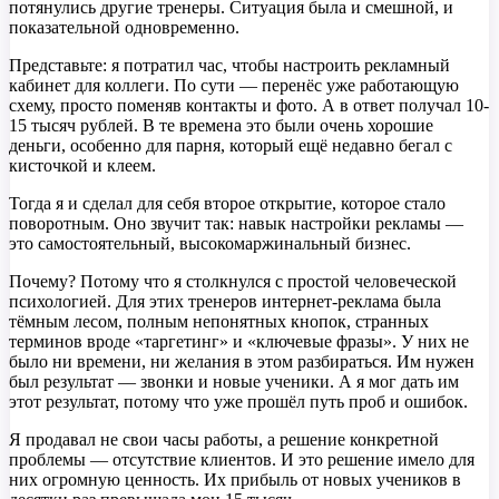
потянулись другие тренеры. Ситуация была и смешной, и
показательной одновременно.
Представьте: я потратил час, чтобы настроить рекламный
кабинет для коллеги. По сути — перенёс уже работающую
схему, просто поменяв контакты и фото. А в ответ получал 10-
15 тысяч рублей. В те времена это были очень хорошие
деньги, особенно для парня, который ещё недавно бегал с
кисточкой и клеем.
Тогда я и сделал для себя второе открытие, которое стало
поворотным. Оно звучит так: навык настройки рекламы —
это самостоятельный, высокомаржинальный бизнес.
Почему? Потому что я столкнулся с простой человеческой
психологией. Для этих тренеров интернет-реклама была
тёмным лесом, полным непонятных кнопок, странных
терминов вроде «таргетинг» и «ключевые фразы». У них не
было ни времени, ни желания в этом разбираться. Им нужен
был результат — звонки и новые ученики. А я мог дать им
этот результат, потому что уже прошёл путь проб и ошибок.
Я продавал не свои часы работы, а решение конкретной
проблемы — отсутствие клиентов. И это решение имело для
них огромную ценность. Их прибыль от новых учеников в