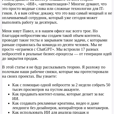
«нейросети», «ИИ», «автоматизация»? Многие думают, что
это просто модные слова или сложные технологии для IT-
гиков. А я вам сейчас докажу, что это ваш самый мощный и не
оплачиваемый сотрудник, который уже сегодня может
выполнять работу за десятерых.
Меня зовут Павел, и в нашем офисе нас всего трое. Но
благодаря нейросетям мы создаем такой объем контента,
проводят такие тесты и закрываем такие задачи, с которыми
раньше справилась бы команда из десяти человек. Мы не
просто «играемся с ChatGPT». Мы встроили 17 разных
нейросетей в реальные бизнес-процессы — от генерации идей
до закрытия продаж.
В этой статье я не буду рассказывать теорию. Я разложу по
полочкам наши рабочие связки, которые мы протестировали
на своих проектах. Вы узнаете:
Как с помощью одной нейросети за 2 недели собрать 50
тысяч просмотров на пустом аккаунте.
Как продавать контент-планы, которые делает за вас
ИИ.
Как создавать рекламные креативы, видео и даже
лендинги без дизайнеров, копирайтеров и монтажеров.
Как использовать ИИ для анализа продаж и